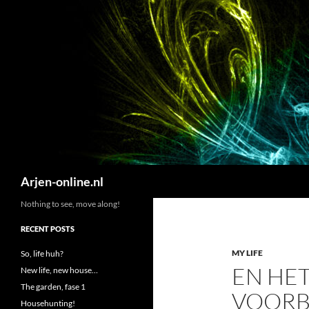
Search
Arjen-online.nl
Nothing to see, move along!
RECENT POSTS
MY LIFE
So, life huh?
EN HE
New life, new house…
The garden, fase 1
VOORB
Househunting!