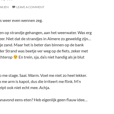
ARJEN
LEAVE A COMMENT
 weer even wennen zeg.
ien op strandje gehangen, aan het weerwater. Was erg
eer. Niet dat de strandjes in Almere zo geweldig zijn…
tje zand. Maar het is beter dan binnen op de bank
r Strand was beetje ver weg op de fiets, zeker met
chterop
En trein, sja, da’s niet handig als je blut
me stage. Saai. Warm. Voel me niet zo heel lekker.
 me arm is kapot, dus die irriteert me flink. M’n
lpt ook niet echt mee. Achja.
anavond eens eten? Heb eigenlijk geen flauw idee…