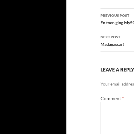
Post
PREVIOUS POST
navigatio
En toen ging MyS
NEXT POST
Madagascar!
LEAVE A REPL
Your email address
Comment
*