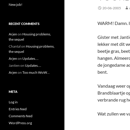
New job!
20-06-2005
WARM! Damn. Is
RECENT COMMENTS
Arjen
on
Housing problems,
Gister met Jant
the sequel
lekker met dit w
Chantal
on
Housing problems,
beetje gras, bee
the sequel
hangen. Almeerde
Arjen
on
Updates….
de jongedame a
Jantien
on
Updates….
bent.
Arjen
on
Too much WoW…
Vandaag weer op 
META
Brandblaartje op
verbrande rug he
Log in
Entries feed
Wat zullen we v
Comments feed
WordPress.org