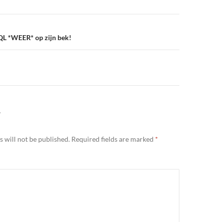
n
QL *WEER* op zijn bek!
Y
 will not be published.
Required fields are marked
*