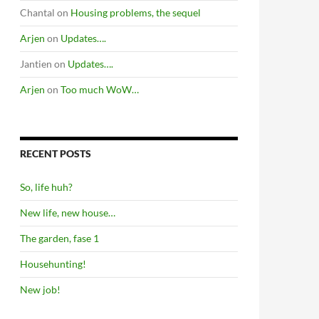
Chantal
on
Housing problems, the sequel
Arjen
on
Updates….
Jantien
on
Updates….
Arjen
on
Too much WoW…
RECENT POSTS
So, life huh?
New life, new house…
The garden, fase 1
Househunting!
New job!