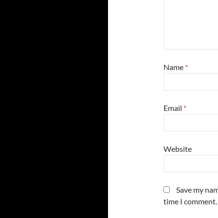
Name
*
Email
*
Website
Save my name
time I comment.