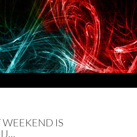
T WEEKEND IS
IJ…