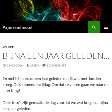
Search
Arjen-online.nl
SKIP
PRIMAR
TO
MENU
CONTENT
MY LIFE
BIJNA EEN JAAR GELEDEN…
23-05-2006
ARJEN
3 COMMENTS
26 mei is het exact een jaar geleden dat ik wat met Jantien
kreeg. Da’s komende vrijdag. Om dat te vieren gaan we naar de
Lion King!
Deze foto’s zijn gemaakt de dag voordat we wat kregen… bijna
een jaar geleden.