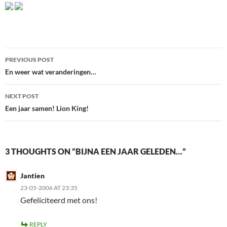
Post
PREVIOUS POST
navigation
En weer wat veranderingen…
NEXT POST
Een jaar samen! Lion King!
3 THOUGHTS ON “BIJNA EEN JAAR GELEDEN…”
Jantien
23-05-2006 AT 23:35
Gefeliciteerd met ons!
REPLY